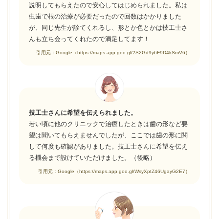
説明してもらえたので安心してはじめられました。私は
虫歯で根の治療が必要だったので回数はかかりました
が、同じ先生が診てくれるし、形とか色とかは技工士さ
んも立ち会ってくれたので満足してます！
引用元：Google（https://maps.app.goo.gl/2S2Gd9y6F9D4kSmV6）
技工士さんに希望を伝えられました。
若い頃に他のクリニックで治療したときは歯の形など要
望は聞いてもらえませんでしたが、ここでは歯の形に関
して何度も確認がありました。技工士さんに希望を伝え
る機会まで設けていただけました。（後略）
引用元：Google（https://maps.app.goo.gl/WsyXptZ46UgayG2E7）