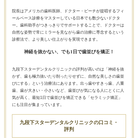
院長はアメリカの歯科医師、ドクター・ビーチが提唱するフィ
ールベース診療をマスターしている日本でも数少ないドクタ
ー。歯科助手がつきっきりでサポートすることで、ドクターは
自然な姿勢で常にミラーを見ながら歯の治療に専念するという
診察法で、より美しい仕上がりを実現できます。
神経を抜かない、でも1日で歯並びを矯正！
九段下スターデンタルクリニックの評判が高いのは「神経を抜
かず、歯も極力抜いたり削ったりせずに、自然な美しさの歯並
びにする」という治療法にあります。出っ歯やすきっ歯、八重
歯、歯が大きい・小さいなど、歯並びが気になる人にとくに人
気が高く、最短1日で歯並びを矯正できる「セラミック矯正」
にも注目が集まっています。
九段下スターデンタルクリニックの口コミ・
評判