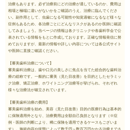
治療もあります。必ず治療前にどの治療が適しているのか、費用は
相場と極端に違いがないかをご確認のうえ、治療に臨んでくださ
い。副作用として、虫歯になる可能性や知覚過敏になるなど様々な
症例もあるため、各治療ごとにどんなリスクがあるのか医師に確認
してみましょう。当ページの情報は各クリニックや各歯科学会で公
表されている情報をもとに作成しております。正確な情報発信に努
めておりますが、最新の情報や詳しい内容については各公式サイト
や医師に直接ご確認ください。
【審美歯科治療について】
審美歯科治療は、歯や口元の美しさに焦点を当てた総合的な歯科治
療の総称です。一般的に審美（見た目改善）を目的としたセラミッ
ク治療、矯正治療、ホワイトニング治療等が挙げられ、それぞれ
様々な治療法が確立されています。
【審美歯科治療の費用】
審美歯科治療を始め、美容（見た目改善）目的の医療行為は基本的
に保険適用外となり、治療費用は全額自己負担となります（※症
例・医師の判断により、稀に保険を適用できるケースもございま
す）。施術内容や状態によって数千円～数百万円かかる治療までさ