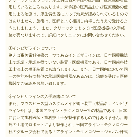
用しているところもあります。未承認の医薬品および医療機器の使
用による治療は、厚生労働省によって効果が認められているもので
はありません。施術は、医師とよく相談し納得したうえで受けるよ
うにしましょう。 また、クリニックによっては医療機器の入手経
路が異なりますので、詳細はクリニックにお問い合わせください。
①インビザラインについて
例えば審美歯科治療の一つであるインビザラインは、日本国薬機法
上で認証・承認を得ていない装置・医療機器であり、日本国歯科技
工士法上の矯正装置にも該当しません。また、日本国内において同
一の性能を持つ類似の承認医療機器があるかは、治療を受ける医療
機関でご確認をお願い致します。
②インビザラインの入手経路について
また、マウスピース型カスタムメイド矯正装置（製品名：インビザ
ライン®）は、米国アライン・テクノロジー社の製品であり、日本
において歯科医師・歯科技工士が製作するものではありません。海
外の工場でロボットにより製作され、米国アライン・テクノロジー
社のグループ会社である「アライン・テクノロジー・ジャパン株式