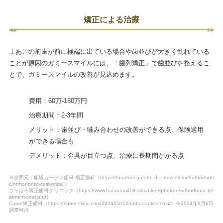
矯正による治療
上あごの前歯が前に極端に出ている場合や歯並びが大きく乱れている
ことが原因のガミースマイルには、「歯列矯正」で歯並びを整えるこ
とで、ガミースマイルの改善が見込めます。
費用：60万-180万円
治療期間：2-3年間
メリット：歯並び・噛み合わせの改善ができる点、保険適用
ができる場合も
デメリット：金具が目立つ点、治療に長期間かかる点
※参照元：船堀ガーデン歯科 矯正歯科（https://funabori-garden-dc.com/column/orthodonti
c/orthodontic-cost-price/）
さっぽろ矯正歯科クリニック（https://www.hanarabi418.com/blog/q-before/orthodontic-tre
atment-cost.php）
Cuore矯正歯科（https://cuore-clinic.com/2024/02/12/orthodontics-cost/）※2024年9月6日
調査時点