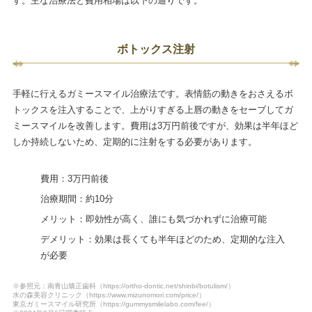
す。主な治療法と費用相場は以下の通りです。
ボトックス注射
手軽に行えるガミースマイル治療法です。表情筋の動きをおさえるボ
トックスを注入することで、上がりすぎる上唇の動きをセーブしてガ
ミースマイルを改善します。費用は3万円前後ですが、効果は半年ほど
しか持続しないため、定期的に注射をする必要があります。
費用：3万円前後
治療期間：約10分
メリット：即効性が高く、誰にも気づかれずに治療可能
デメリット：効果は長くても半年ほどのため、定期的な注入
が必要
※参照元：南青山矯正歯科（https://ortho-dontic.net/shinbi/botulism/）
水の森美容クリニック（https://www.mizunomori.com/price/）
東京ガミースマイル研究所（https://gummysmilelabo.com/fee/）