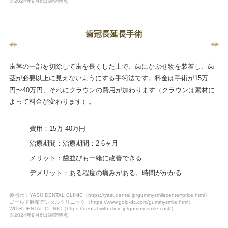
※2024年9月6日調査時点
歯冠長延長手術
歯茎の一部を切除して歯を長くした上で、歯にかぶせ物を装着し、歯
茎が必要以上に見えないようにする手術法です。料金は手術が15万
円〜40万円、それにクラウンの費用が加わります（クラウンは素材に
よって料金が変わります）。
費用：15万-40万円
治療期間：治療期間：2-6ヶ月
メリット：歯並びも一緒に改善できる
デメリット：ある程度の痛みがある。時間がかかる
参照元：YASU DENTAL CLINIC（https://yasudental.jp/gummysmilecenter/price.html）
ゴールド麻布デンタルクリニック（https://www.gold-dc.com/gummysmile.html）
WITH DENTAL CLINIC（https://dental.with-clinic.jp/gummy-smile-cost/）
※2024年9月6日調査時点