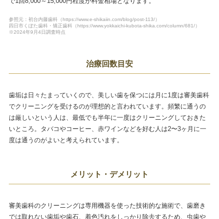
で1回8,000～15,000円程度が料金相場となります。
参照元：初台内藤歯科（https://www.e-shikaiin.com/blog/post-113/）
四日市くぼた歯科・矯正歯科（https://www.yokkaichi-kubota-shika.com/column/681/）
※2024年9月4日調査時点
治療回数目安
歯垢は日々たまっていくので、美しい歯を保つには月に1度は審美歯科
でクリーニングを受けるのが理想的と言われています。頻繁に通うの
は厳しいという人は、最低でも半年に一度はクリーニングしておきた
いところ。タバコやコーヒー、赤ワインなどを好む人は2〜3ヶ月に一
度は通うのがよいと考えられています。
メリット・デメリット
審美歯科のクリーニングは専用機器を使った技術的な施術で、歯磨き
では取れない歯垢や歯石、着色汚れをしっかり除去するため、虫歯や