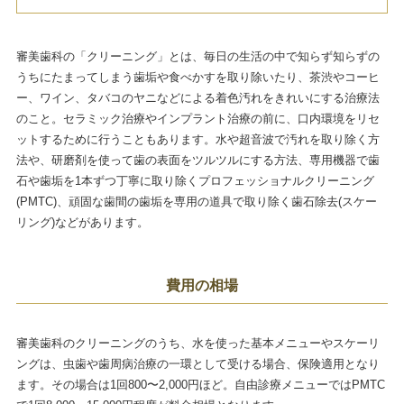
審美歯科の「クリーニング」とは、毎日の生活の中で知らず知らずの
うちにたまってしまう歯垢や食べかすを取り除いたり、茶渋やコーヒ
ー、ワイン、タバコのヤニなどによる着色汚れをきれいにする治療法
のこと。セラミック治療やインプラント治療の前に、口内環境をリセ
ットするために行うこともあります。水や超音波で汚れを取り除く方
法や、研磨剤を使って歯の表面をツルツルにする方法、専用機器で歯
石や歯垢を1本ずつ丁寧に取り除くプロフェッショナルクリーニング
(PMTC)、頑固な歯間の歯垢を専用の道具で取り除く歯石除去(スケー
リング)などがあります。
費用の相場
審美歯科のクリーニングのうち、水を使った基本メニューやスケーリ
ングは、虫歯や歯周病治療の一環として受ける場合、保険適用となり
ます。その場合は1回800〜2,000円ほど。自由診療メニューではPMTC