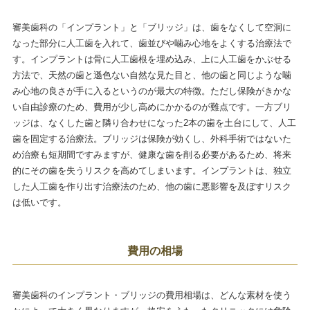
審美歯科の「インプラント」と「ブリッジ」は、歯をなくして空洞に
なった部分に人工歯を入れて、歯並びや噛み心地をよくする治療法で
す。インプラントは骨に人工歯根を埋め込み、上に人工歯をかぶせる
方法で、天然の歯と遜色ない自然な見た目と、他の歯と同じような噛
み心地の良さが手に入るというのが最大の特徴。ただし保険がきかな
い自由診療のため、費用が少し高めにかかるのが難点です。一方ブリ
ッジは、なくした歯と隣り合わせになった2本の歯を土台にして、人工
歯を固定する治療法。ブリッジは保険が効くし、外科手術ではないた
め治療も短期間ですみますが、健康な歯を削る必要があるため、将来
的にその歯を失うリスクを高めてしまいます。インプラントは、独立
した人工歯を作り出す治療法のため、他の歯に悪影響を及ぼすリスク
は低いです。
費用の相場
審美歯科のインプラント・ブリッジの費用相場は、どんな素材を使う